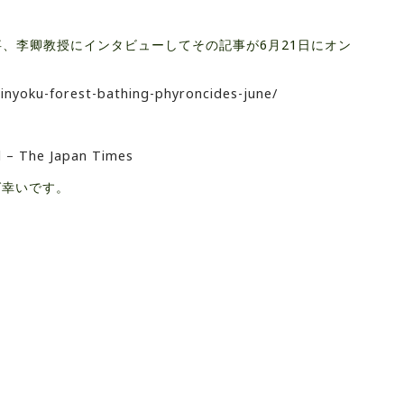
代表理事、李卿教授にインタビューしてその記事が6月21日にオン
nrinyoku-forest-bathing-phyroncides-june/
d – The Japan Times
ば幸いです。